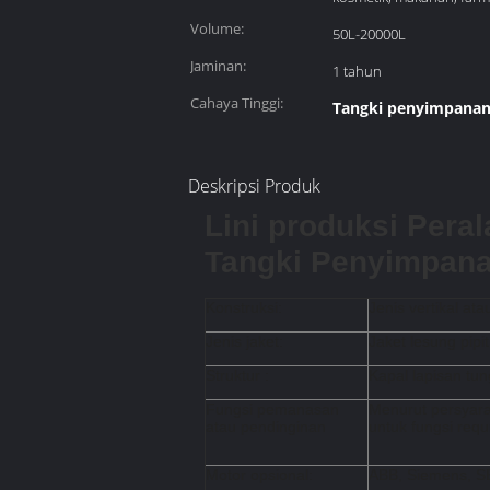
Volume:
50L-20000L
Jaminan:
1 tahun
Cahaya Tinggi:
Tangki penyimpanan s
Deskripsi Produk
Lini produksi Pera
Tangki Penyimpana
Konstruksi:
Jenis vertikal ata
Jenis jaket:
Jaket lesung pipit
Struktur :
Kapal lapisan tun
Fungsi pemanasan
Menurut persyara
atau pendinginan
untuk fungsi requ
Motor opsional:
ABB, Siemens, S