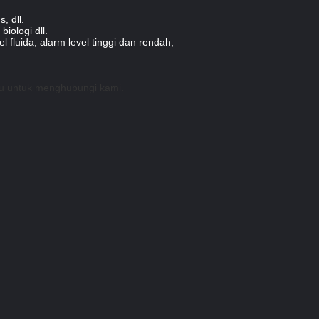
, dll.
iologi dll.
 fluida, alarm level tinggi dan rendah,
gu untuk menghubungi kami.