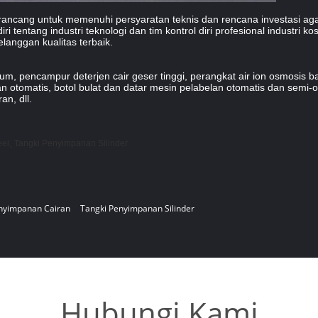
rancang untuk memenuhi persyaratan teknis dan rencana investasi aga
ntang industri teknologi dan tim kontrol diri profesional industri kos
langgan kualitas terbaik.
 pencampur deterjen cair geser tinggi, perangkat air ion osmosis balik
an otomatis, botol bulat dan datar mesin pelabelan otomatis dan semi-
an, dll.
,
eel
Tangki Penyimpanan Silinder
nyimpanan Cairan
Tangki Penyimpanan Silinder
Hubungi Kami