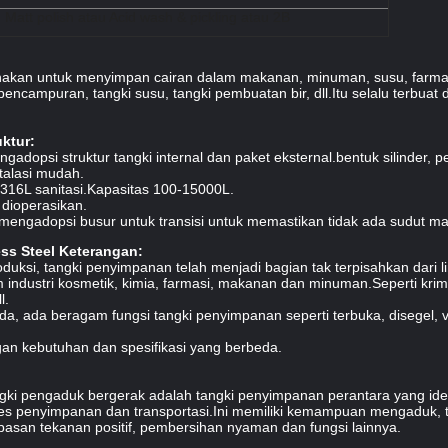
u Matt polish atau Acid wash & pickling atau 2B
nakan untuk menyimpan cairan dalam makanan, minuman, susu, farmasi,
encampuran, tangki susu, tangki pembuatan bir, dll.Itu selalu terbuat da
uktur:
ngadopsi struktur tangki internal dan paket eksternal.bentuk silinder,
talasi mudah.
 316L sanitasi.Kapasitas 100-15000L.
dioperasikan.
i mengadopsi busur untuk transisi untuk memastikan tidak ada sudut mat
ss Steel Keterangan:
ksi, tangki penyimpanan telah menjadi bagian tak terpisahkan dari li
industri kosmetik, kimia, farmasi, makanan dan minuman.Seperti krim
l.
, ada beragam fungsi tangki penyimpanan seperti terbuka, disegel, v
gan kebutuhan dan spesifikasi yang berbeda.
gki pengaduk bergerak adalah tangki penyimpanan perantara yang ide
es penyimpanan dan transportasi.Ini memiliki kemampuan mengaduk, t
pasan tekanan positif, pembersihan nyaman dan fungsi lainnya.