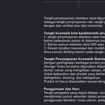
Permukaan Finish:
Mirror Polish ata
Tangki penyimpanan stainless steel digu
sebagai tangki penyimpanan cair, tangki p
dengan tipe vertikal atau tipe horizontal.
Tangki kosmetik krim karakteristik str
1. tangki penyimpanan stainless steel me
bahan pelestarian panas di dalamnya.ins
2. Bahan semua stainless steel 304 atau
3. Desain struktur manusiawi dan mudah 
Area transisi dinding interior pada tangk
Tangki Penyimpanan Kosmetik Stainle
Dengan peningkatan berbagai proses produ
Storage Tanks terutama digunakan dalam 
kental, cairan yang mengiritasi, sampo, dl
Untuk kebutuhan dan produk yang berbeda
didinginkan, disaring, dan sebagainya.
Produk ini harus disesuaikan sesuai den
Penggunaan dan fitur:
Tangki pengaduk yang dapat dilepas: tan
menghindari polusi sekunder dalam pros
penggunaan fleksibel, hisap vakum, pele