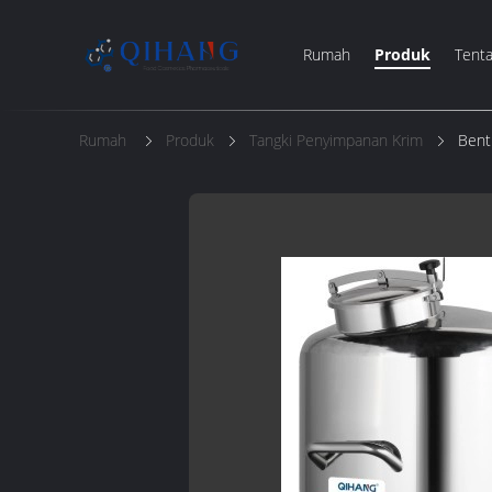
Rumah
Produk
Tent
Rumah
Produk
Tangki Penyimpanan Krim
Bent