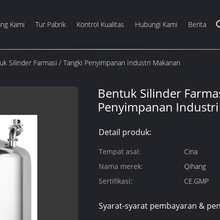
ang Kami
Tur Pabrik
Kontrol Kualitas
Hubungi Kami
Berita
uk Silinder Farmasi / Tangki Penyimpanan Industri Makanan
Bentuk Silinder Farmas
Penyimpanan Industr
Detail produk:
Tempat asal:
Cina
Nama merek:
Qihang
Sertifikasi:
CE.GMP
Syarat-syarat pembayaran & pen