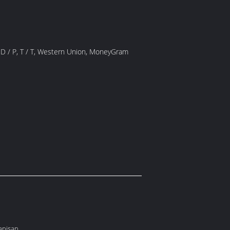
A, D / P, T / T, Western Union, MoneyGram
apisan