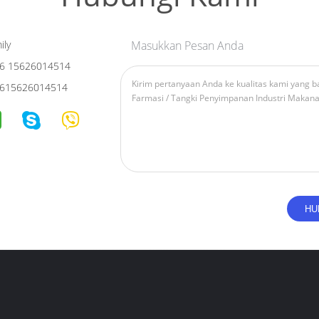
ily
Masukkan Pesan Anda
6 15626014514
615626014514