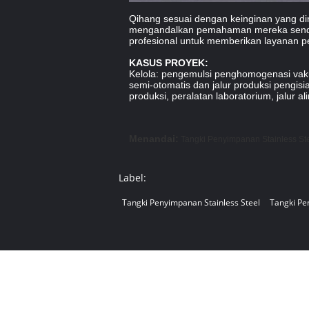
Qihang sesuai dengan keinginan yang di
mengandalkan pemahaman mereka sendiri te
profesional untuk memberikan layanan pe
KASUS PROYEK:
Kelola: pengemulsi penghomogenasi vakum,
semi-otomatis dan jalur produksi pengisi
produksi, peralatan laboratorium, jalur alir
Menandai:
Tangki Penyimpanan Stainless St
Label:
Tangki Penyimpanan Stainless Steel
Tangki Pe