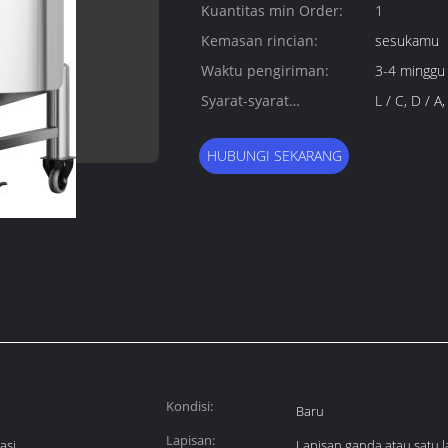
Kuantitas min Order:
1
Kemasan rincian:
sesukamu
Waktu pengiriman:
3-4 minggu
Syarat-syarat
L / C, D / 
pembayaran:
HUBUNGI SEKARANG
Kondisi:
Baru
Lapisan:
asi
Lapisan ganda atau satu l