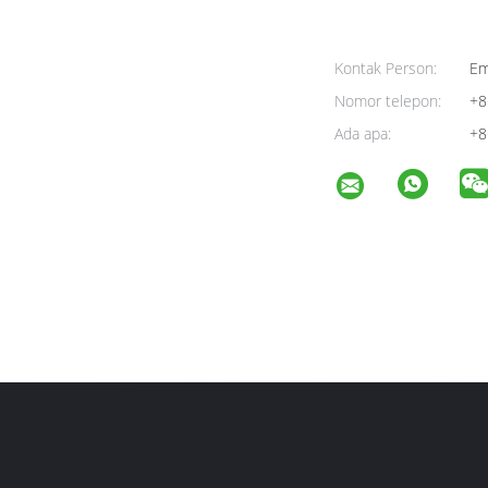
Kontak Person:
Em
Nomor telepon:
+8
Ada apa:
+8