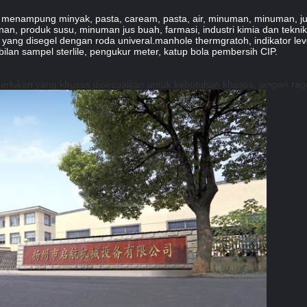
k menampung minyak, pasta, caream, pasta, air, minuman, minuman, jus
n, produk susu, minuman jus buah, farmasi, industri kimia dan teknik b
 yang disegel dengan roda univeral.manhole thermgratoh, indikator level
lan sampel sterlile, pengukur meter, katup bola pembersih CIP.
emerlukan yang khusus disesuaikan untuk kebutuhan khusus, jangan ra