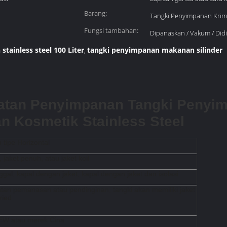
Barang:
Tangki Penyimpanan Krim
Fungsi tambahan:
Dipanaskan / Vakum / Did
tainless steel 100 Liter
tangki penyimpanan makanan silinder
,
latan Penyimpanan Tangki Penyim
n Kosmetik Stainless Steel
u tipe Horizontal
, jaket penuh, atau jaket koil
ggal, kapal dengan jaket, kapal dengan jaket dan isolasi
tan pemanasan atau pendinginan, tangki akan memiliki jaket
ried
EW atau merek Cina