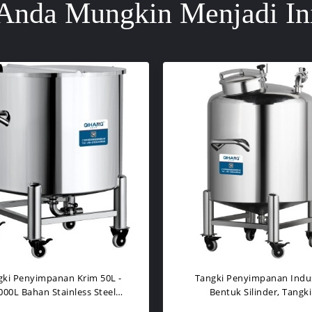
Anda Mungkin Menjadi In
gki Penyimpanan Krim 50L -
Tangki Penyimpanan Indus
000L Bahan Stainless Steel
Bentuk Silinder, Tangki
Garansi 1 Tahun
Penyimpanan Farmasi / Ma