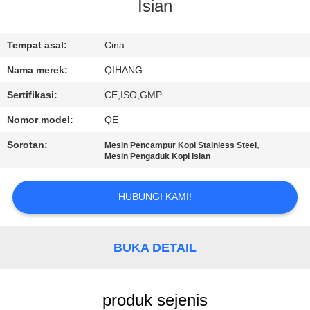
KUALITAS
Isian
HUBUNGI
Tempat asal:
Cina
KAMI
Nama merek:
QIHANG
Sertifikasi:
CE,ISO,GMP
BERITA
Nomor model:
QE
Sorotan:
,
Mesin Pencampur Kopi Stainless Steel
KASUS
Mesin Pengaduk Kopi Isian
HUBUNGI KAMI!
PERMINTAAN
PENAWARAN
BUKA DETAIL
SITEMAP
produk sejenis