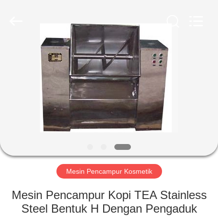
Qihang
Machinery
&
Equipment
Co.,
Ltd.
All
Rights
RUMAH
Reserved.
PRODUK
TENTANG
KAMI
TUR
PABRIK
Mesin Pencampur Kosmetik
Mesin Pencampur Kopi TEA Stainless
KONTROL
Steel Bentuk H Dengan Pengaduk