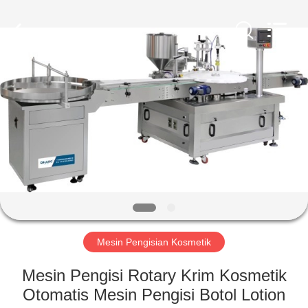
Qihang
Machinery
&
Equipment
Co.,
Ltd.
All
Rights
RUMAH
Reserved.
PRODUK
TENTANG
KAMI
TUR
PABRIK
Mesin Pengisian Kosmetik
Mesin Pengisi Rotary Krim Kosmetik
KONTROL
Otomatis Mesin Pengisi Botol Lotion