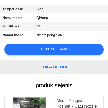
KUALITAS
Tempat asal:
Cina
HUBUNGI
Nama merek:
QiHang
KAMI
Sertifikasi:
CE
Nomor model:
sistem pengisian
BERITA
HUBUNGI KAMI!
KASUS
BUKA DETAIL
PERMINTAAN
PENAWARAN
produk sejenis
SITEMAP
Mesin Pengisi
Kosmetik Satu Nozzle