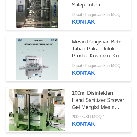
PRIVACY
Salep Lotion
POLICY
Pembersih Wajah
Dapat dinegosiasikan MOQ:1 Set
KONTAK
Mesin Pengisian Botol
Tahan Pakai Untuk
Produk Kosmetik Krim
Minyak Air Dan Pasta
Dapat dinegosiasikan MOQ:1 Set
KONTAK
100ml Disinfektan
Hand Sanitizer Shower
Gel Mengisi Mesin
Terus Menerus
29000USD MOQ:1
KONTAK